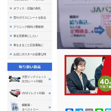
オフィス・店舗の表札
窓やガラスにシートを貼る
クリニック様向け看板例
車を営業車にしたい
車をまるごと広告看板に
お店にポスターが必要な時
大型インクジェット
出力(シート印刷)
UVダイレクト印刷
横断幕・
タペストリー