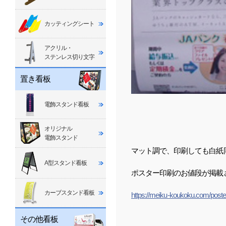
カッティングシート
アクリル・
ステンレス切り文字
置き看板
電飾スタンド看板
オリジナル
電飾スタンド
マット調で、印刷しても白紙
A型スタンド看板
ポスター印刷のお値段が掲載
カーブスタンド看板
https://meiku-koukoku.com/poste
その他看板