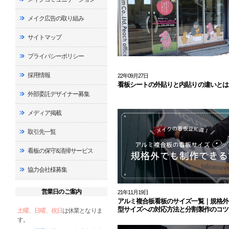
メイク広告の取り組み
サイトマップ
プライバシーポリシー
採用情報
22年09月27日
看板シートの外貼りと内貼りの違いとは
外部委託デザイナー募集
メディア掲載
取引先一覧
看板の保守&清掃サービス
協力会社様募集
営業日のご案内
21年11月19日
アルミ複合板看板のサイズ一覧｜規格外
型サイズへの対応方法と分割製作のコツ
土曜、日曜、祝日
は休業となりま
す。