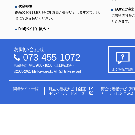
代金引換
FAXでご注文
商品のお受け取り時に配達員が集金いたしますので、現
ご希望内容を
金にてお支払いください。
ただきます。
Paid(ペイド）後払い
お問い合わせ
073-455-1072
営業時間 : 平日 9:00 - 18:00（土日祝休み）
よくあるご質問
©2003-2026 Meiku-koukoku All Rights Reserved
関連サイト一覧
野立て看板ナビ【全国】
野立て看板ナビ【和
ホワイトボードオーダー
カーラッピングLAB