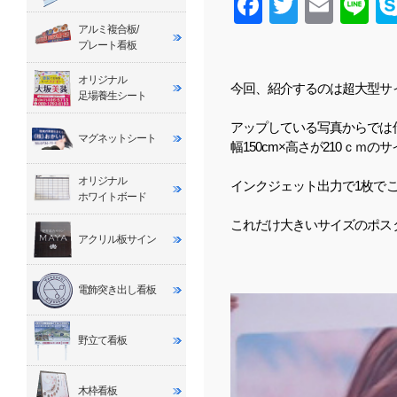
Facebook
Twitter
Email
Line
アルミ複合板/
プレート看板
オリジナル
今回、紹介するのは超大型サ
足場養生シート
アップしている写真からでは
マグネットシート
幅150cm×高さが210ｃｍ
オリジナル
インクジェット出力で1枚で
ホワイトボード
これだけ大きいサイズのポス
アクリル板サイン
電飾突き出し看板
野立て看板
木枠看板