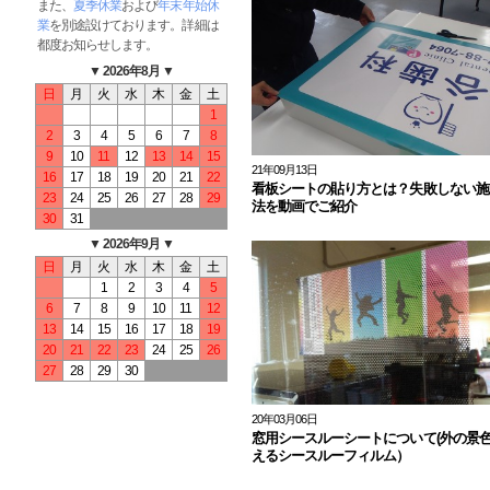
また、
夏季休業
および
年末年始休
業
を別途設けております。詳細は
都度お知らせします。
▼ 2026年8月 ▼
日
月
火
水
木
金
土
1
2
3
4
5
6
7
8
9
10
11
12
13
14
15
21年09月13日
16
17
18
19
20
21
22
看板シートの貼り方とは？失敗しない施
23
24
25
26
27
28
29
法を動画でご紹介
30
31
▼ 2026年9月 ▼
日
月
火
水
木
金
土
1
2
3
4
5
6
7
8
9
10
11
12
13
14
15
16
17
18
19
20
21
22
23
24
25
26
27
28
29
30
20年03月06日
窓用シースルーシートについて(外の景
えるシースルーフィルム）