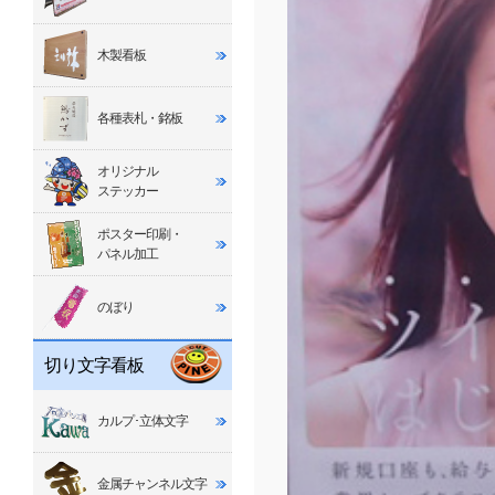
木製看板
各種表札・銘板
オリジナル
ステッカー
ポスター印刷・
パネル加工
のぼり
切り文字看板
カルプ･立体文字
金属チャンネル文字