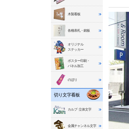
木製看板
各種表札・銘板
オリジナル
ステッカー
ポスター印刷・
パネル加工
のぼり
切り文字看板
カルプ･立体文字
金属チャンネル文字