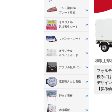
アルミ複合板/
プレート看板
オリジナル
足場養生シート
マグネットシート
オリジナル
ホワイトボード
和歌山県
アクリル板サイン
フォルテ
後ろには
電飾突き出し看板
デザイン
【参考価
野立て看板
木枠看板