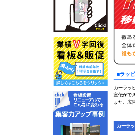
■ラッ
カーラッ
宣伝がで
また、広
カーラッ