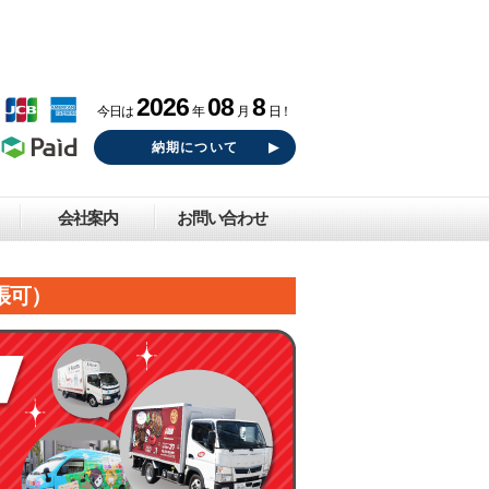
2026
08
8
今日は
年
月
日！
納期について
会社案内
お問い合わせ
張可）