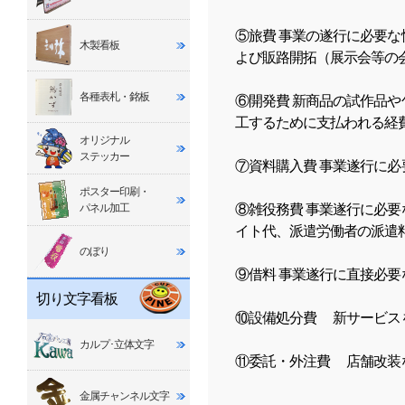
⑤旅費 事業の遂行に必要
木製看板
よび販路開拓（展示会等の
各種表札・銘板
⑥開発費 新商品の試作品
工するために支払われる経
オリジナル
ステッカー
⑦資料購入費 事業遂行に
ポスター印刷・
⑧雑役務費 事業遂行に必
パネル加工
イト代、派遣労働者の派遣
のぼり
⑨借料 事業遂行に直接必
切り文字看板
⑩設備処分費 新サービス
カルプ･立体文字
⑪委託・外注費 店舗改装
金属チャンネル文字