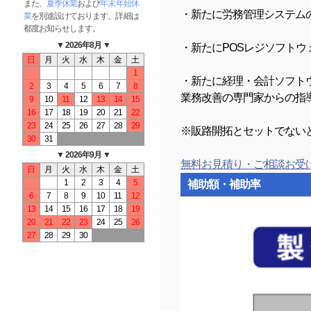
また、
夏季休業
および
年末年始休
・新たに労務管理システム
業
を別途設けております。詳細は
都度お知らせします。
▼ 2026年8月 ▼
・新たにPOSレジソフト
日
月
火
水
木
金
土
1
・新たに経理・会計ソフト
2
3
4
5
6
7
8
業務改善の専門家からの指
9
10
11
12
13
14
15
16
17
18
19
20
21
22
23
24
25
26
27
28
29
※販路開拓とセットでない
30
31
▼ 2026年9月 ▼
無料お見積り・ご相談お受
日
月
火
水
木
金
土
1
2
3
4
5
補助額・補助率
6
7
8
9
10
11
12
13
14
15
16
17
18
19
20
21
22
23
24
25
26
27
28
29
30