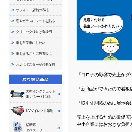
オフィス・店舗の表札
窓やガラスにシートを貼る
クリニック様向け看板例
車を営業車にしたい
車をまるごと広告看板に
お店にポスターが必要な時
「コロナの影響で売上がダ
「新商品ができたので看板
大型インクジェット
出力(シート印刷)
「取引先開拓の為に展示会
UVダイレクト印刷
売上を上げるための販促広
中小企業にはおおきな負担
横断幕・
タペストリー