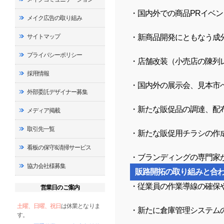
・国内外での商品PRイベ
メイク広告の取り組み
・新商品開発にともなう成
サイトマップ
プライバシーポリシー
・店舗改装（小売店の陳列
採用情報
・国内外の展示会、見本市
外部委託デザイナー募集
・新たな販促品の調達、配
メディア掲載
取引先一覧
・新たな販促用チラシの作
看板の保守&清掃サービス
・ブランディングの専門家
協力会社様募集
販路開拓の取り組みと合
・従業員の作業導線の確保
営業日のご案内
土曜、日曜、祝日
は休業となりま
・新たに倉庫管理システム
す。