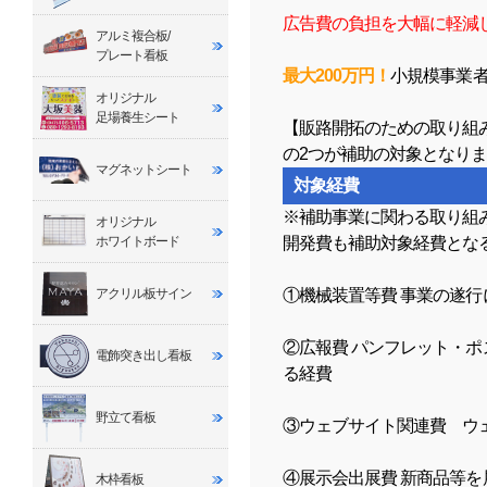
広告費の負担を大幅に軽減
アルミ複合板/
プレート看板
最大200万円！
小規模事業
オリジナル
足場養生シート
【販路開拓のための取り組
の2つが補助の対象となり
マグネットシート
対象経費
※補助事業に関わる取り組
オリジナル
開発費も補助対象経費とな
ホワイトボード
①機械装置等費 事業の遂
アクリル板サイン
②広報費 パンフレット・
電飾突き出し看板
る経費
野立て看板
③ウェブサイト関連費 ウ
④展示会出展費 新商品等
木枠看板