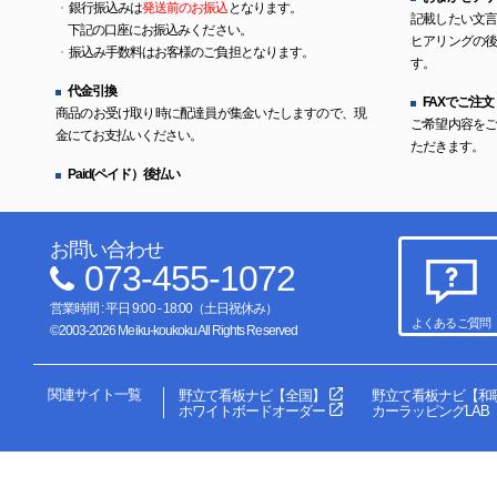
銀行振込みは
発送前のお振込
となります。
記載したい文
下記の口座にお振込みください。
ヒアリングの
振込み手数料はお客様のご負担となります。
す。
代金引換
FAXでご注文
商品のお受け取り時に配達員が集金いたしますので、現
ご希望内容を
金にてお支払いください。
ただきます。
Paid(ペイド）後払い
お問い合わせ
073-455-1072
営業時間 : 平日 9:00 - 18:00（土日祝休み）
よくあるご質問
©2003-2026 Meiku-koukoku All Rights Reserved
関連サイト一覧
野立て看板ナビ【全国】
野立て看板ナビ【和
ホワイトボードオーダー
カーラッピングLAB