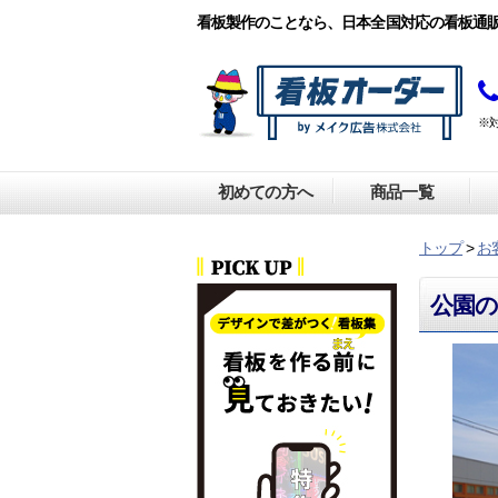
看板製作のことなら、日本全国対応の看板通
※
初めての方へ
商品一覧
トップ
>
お
公園の