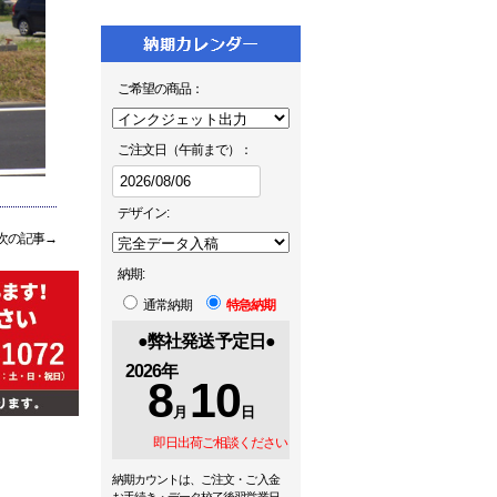
ご希望の商品：
ご注文日（午前まで）：
デザイン:
次の記事→
納期:
通常納期
特急納期
●弊社発送予定日●
2026
年
8
10
月
日
即日出荷ご相談ください
納期カウントは、ご注文・ご入金