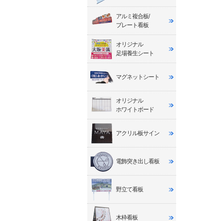
アルミ複合板/
プレート看板
オリジナル
足場養生シート
マグネットシート
オリジナル
ホワイトボード
アクリル板サイン
電飾突き出し看板
野立て看板
木枠看板