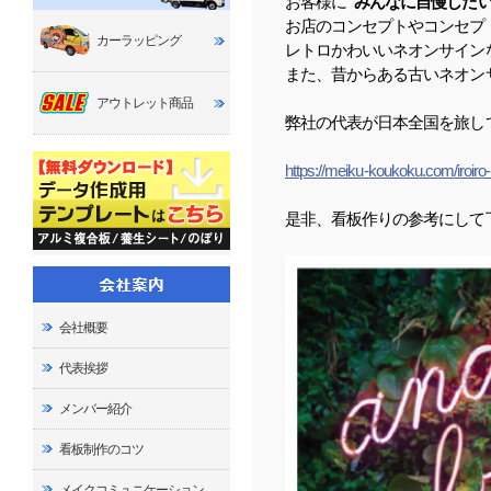
お客様に
“みんなに自慢したい
お店のコンセプトやコンセプ
カーラッピング
レトロかわいいネオンサイン
また、昔からある古いネオン
アウトレット商品
弊社の代表が日本全国を旅し
https://meiku-koukoku.com/iroiro
是非、看板作りの参考にして
会社概要
代表挨拶
メンバー紹介
看板制作のコツ
メイクコミュニケーション