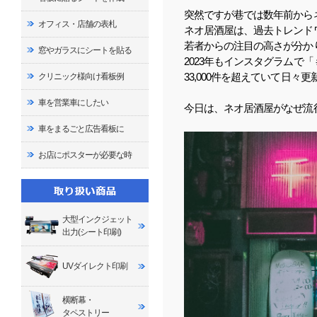
突然ですが巷では数年前から
オフィス・店舗の表札
ネオ居酒屋は、過去トレンド
若者からの注目の高さが分か
窓やガラスにシートを貼る
2023年もインスタグラムで
33,000件を超えていて日々
クリニック様向け看板例
車を営業車にしたい
今日は、ネオ居酒屋がなぜ流
車をまるごと広告看板に
お店にポスターが必要な時
大型インクジェット
出力(シート印刷)
UVダイレクト印刷
横断幕・
タペストリー