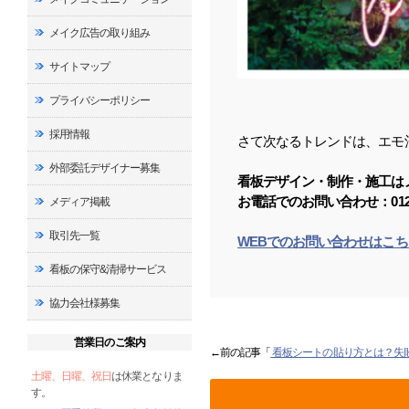
メイク広告の取り組み
サイトマップ
プライバシーポリシー
採用情報
さて次なるトレンドは、エモ
外部委託デザイナー募集
看板デザイン・制作・施工は
お電話でのお問い合わせ：0120-9
メディア掲載
取引先一覧
WEBでのお問い合わせはこち
看板の保守&清掃サービス
協力会社様募集
営業日のご案内
←前の記事「
看板シートの貼り方とは？失
土曜、日曜、祝日
は休業となりま
す。