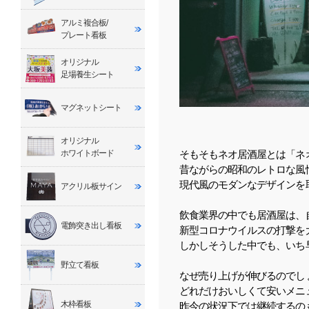
アルミ複合板/
プレート看板
オリジナル
足場養生シート
マグネットシート
オリジナル
ホワイトボード
そもそもネオ居酒屋とは「ネオ
昔ながらの昭和のレトロな風
現代風のモダンなデザインを
アクリル板サイン
飲食業界の中でも居酒屋は、
電飾突き出し看板
新型コロナウイルスの打撃を
しかしそうした中でも、いち
野立て看板
なぜ売り上げが伸びるのでし
どれだけおいしくて安いメニ
木枠看板
昨今の状況下では継続するの