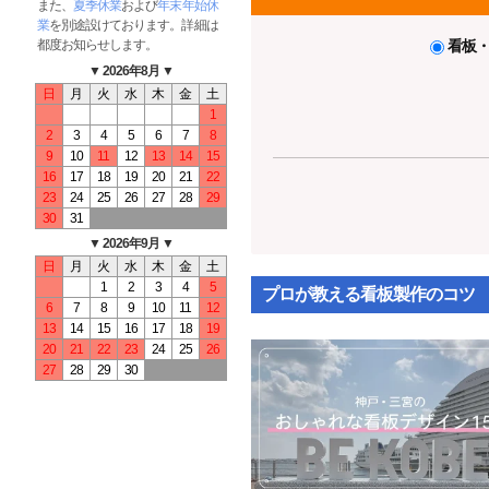
また、
夏季休業
および
年末年始休
業
を別途設けております。詳細は
都度お知らせします。
看板
▼ 2026年8月 ▼
日
月
火
水
木
金
土
1
2
3
4
5
6
7
8
9
10
11
12
13
14
15
16
17
18
19
20
21
22
23
24
25
26
27
28
29
30
31
▼ 2026年9月 ▼
日
月
火
水
木
金
土
1
2
3
4
5
プロが教える看板製作のコツ
6
7
8
9
10
11
12
13
14
15
16
17
18
19
20
21
22
23
24
25
26
27
28
29
30