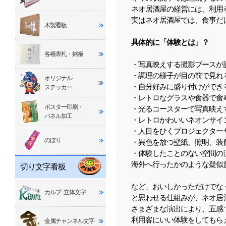
ネオ居酒屋の経営には、利用
実はネオ居酒屋では、食事だ
木製看板
具体的に「体験とは」？
各種表札・銘板
・写真映えする撮影ブースが
・調理の様子が目の前で見れ
オリジナル
・自分好みに盛り付けができ
ステッカー
・レトロなグラスや食器で食
ポスター印刷・
・光るコースターで写真映え
パネル加工
・レトロかわいいネオンサイ
・人目をひくプロジェクター
のぼり
・異色を放つ壁紙、照明、装
・体験したことのない空間の
海外へ行ったかのような疑似
切り文字看板
など、おいしかっただけでな
カルプ･立体文字
と思わせる仕組みが、ネオ居
さまざまな演出により、五感
利用客にいい体験をしてもら
金属チャンネル文字