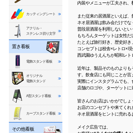
内装やメニューが工夫され、
カッティングシート
また従来の居酒屋といえば、
ネオ居酒屋は飲み会だけでな
アクリル・
普段居酒屋を利用しないとい
ステンレス切り文字
もちろんターゲットは女性だ
たとえば旅行好き、歴史好き
置き看板
コンセプトは校舎×レトロ×
西武園ゆうえんちが昭和レト
電飾スタンド看板
近年は、製品そのものよりも
す。飲食店にも同じことが言
オリジナル
実際にインスタグラムでも、
電飾スタンド
店舗のロゴや、ターゲットに
A型スタンド看板
皆さんのお店はいかがでしょ
お店のコンセプトや来てくれ
カーブスタンド看板
ネオ居酒屋をヒントに売れる
メイク広告では、
その他看板