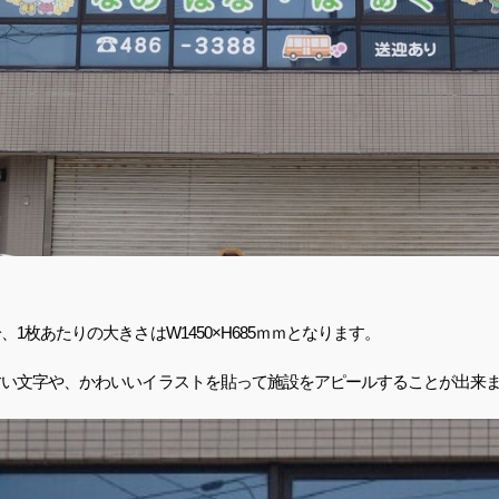
、1枚あたりの大きさはW1450×H685ｍｍとなります。
すい文字や、かわいいイラストを貼って施設をアピールすることが出来