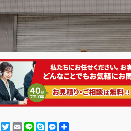
Facebook
Twitter
Email
Line
Skype
Messenger
共有