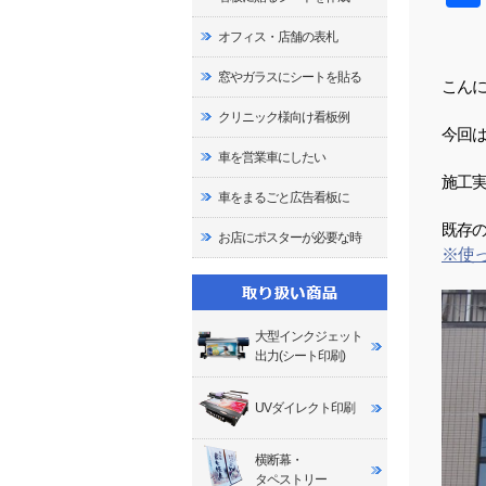
オフィス・店舗の表札
窓やガラスにシートを貼る
こん
クリニック様向け看板例
今回
車を営業車にしたい
施工
車をまるごと広告看板に
既存
お店にポスターが必要な時
※使
大型インクジェット
出力(シート印刷)
UVダイレクト印刷
横断幕・
タペストリー