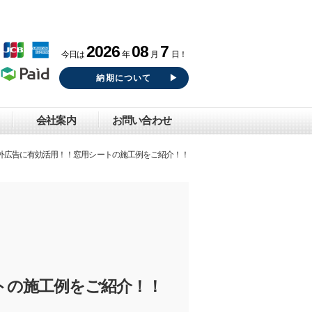
2026
08
7
今日は
年
月
日！
納期について
会社案内
お問い合わせ
屋外広告に有効活用！！窓用シートの施工例をご紹介！！
トの施工例をご紹介！！