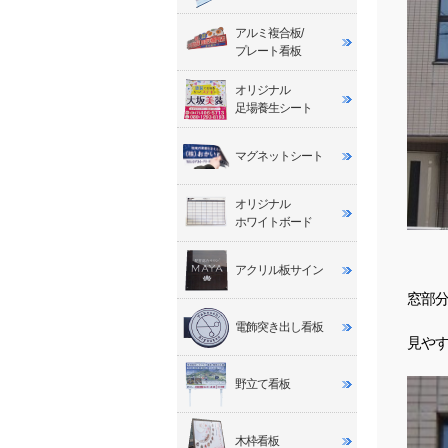
アルミ複合板/
プレート看板
オリジナル
足場養生シート
マグネットシート
オリジナル
ホワイトボード
アクリル板サイン
窓部分
電飾突き出し看板
見や
野立て看板
木枠看板