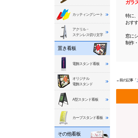
ガラ
カッティングシート
特に
おす
アクリル・
ステンレス切り文字
窓に
制作
置き看板
電飾スタンド看板
オリジナル
←前の記事「
電飾スタンド
A型スタンド看板
カーブスタンド看板
その他看板