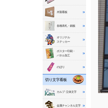
木製看板
各種表札・銘板
オリジナル
ステッカー
ポスター印刷・
パネル加工
のぼり
切り文字看板
カルプ･立体文字
金属チャンネル文字