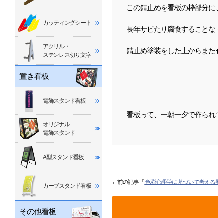
この錆止めを看板の枠部分に
カッティングシート
長年サビたり腐食することな
アクリル・
錆止め塗装をした上からまた
ステンレス切り文字
置き看板
電飾スタンド看板
看板って、一朝一夕で作られ
オリジナル
電飾スタンド
A型スタンド看板
←前の記事「
色彩心理学に基づいて考える
カーブスタンド看板
その他看板