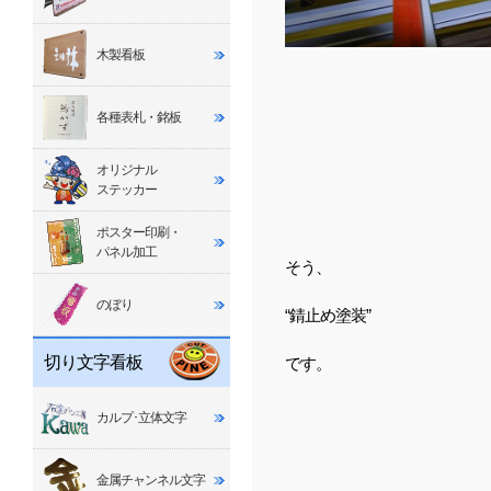
木製看板
各種表札・銘板
オリジナル
ステッカー
ポスター印刷・
パネル加工
そう、
のぼり
“錆止め塗装”
切り文字看板
です。
カルプ･立体文字
金属チャンネル文字