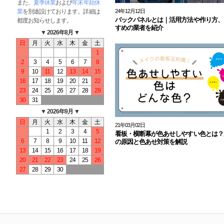
また、
夏季休業
および
年末年始休
業
を別途設けております。詳細は
24年12月12日
バックパネルとは｜活用方法や作り方、
都度お知らせします。
すめの業者を紹介
▼ 2026年8月 ▼
日
月
火
水
木
金
土
1
2
3
4
5
6
7
8
9
10
11
12
13
14
15
16
17
18
19
20
21
22
23
24
25
26
27
28
29
30
31
▼ 2026年9月 ▼
日
月
火
水
木
金
土
21年03月02日
1
2
3
4
5
看板・横断幕が色あせしやすい色とは？
6
7
8
9
10
11
12
の原因と色あせ対策を解説
13
14
15
16
17
18
19
20
21
22
23
24
25
26
27
28
29
30