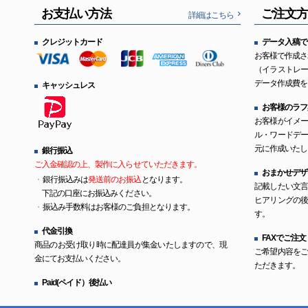
お支払い方法
ご注文
詳細はこちら
クレジットカード
データ入稿で
お客様で作成さ
（イラストレ
データ作成費を
キャッシュレス
お客様のラフ
お客様がイメ
ル・ワードデ
元に作成いたし
銀行振込
ご入金確認の上、製作に入らせていただきます。
おまかせデザ
銀行振込みは
発送前のお振込
となります。
記載したい文
下記の口座にお振込みください。
ヒアリングの
振込み手数料はお客様のご負担となります。
す。
代金引換
FAXでご注文
商品のお受け取り時に配達員が集金いたしますので、現
ご希望内容を
金にてお支払いください。
ただきます。
Paid(ペイド）後払い