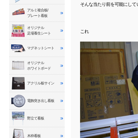
そんな当たり前を可能にして
アルミ複合板/
プレート看板
オリジナル
これ
足場養生シート
マグネットシート
オリジナル
ホワイトボード
アクリル板サイン
電飾突き出し看板
野立て看板
木枠看板