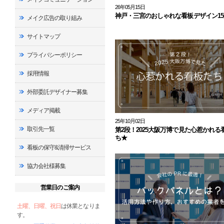
26年05月15日
神戸・三宮のおしゃれな看板デザイン15
メイク広告の取り組み
サイトマップ
プライバシーポリシー
採用情報
外部委託デザイナー募集
メディア掲載
25年10月02日
取引先一覧
第2段！2025大阪万博で見た心惹かれる
ち★
看板の保守&清掃サービス
協力会社様募集
営業日のご案内
土曜、日曜、祝日
は休業となりま
す。