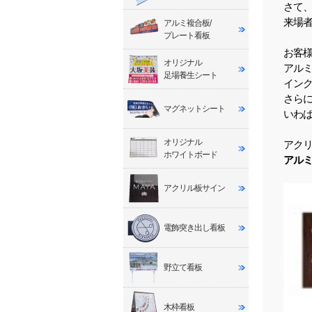
さて
来場
アルミ複合板/
プレート看板
お客
オリジナル
アル
足場養生シート
イン
さら
マグネットシート
いわ
オリジナル
アク
ホワイトボード
アル
アクリル板サイン
電飾突き出し看板
野立て看板
木枠看板