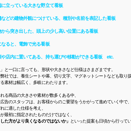
端に立っている大きな野立て看板
舗などの建物外観につけている、種別や名前を表記した看板
物から突き出した、頭上の少し高い位置にある看板
になると、電飾で光る看板
頭や店内に置いてある、持ち運びや移動ができる看板 etc.
板」と一口に言っても、形状や大きさなど仕様はさまざまです。
、弊社では、養生シートや幕、切り文字、マグネットシートなども取り
する素材は幅広く、多岐にわたります。
られる商品の大きさや素材が数多くある中、
ク広告のスタッフは、お客様からのご要望をうかがって進めていく中で
ぞれに適した仕様を考え、
様が最初に指定されたものだけではなく、
うした方がより良くなるのではないか」
といった提案も日頃から行って