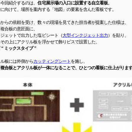
、今回紹介するのは、
住宅展示場の入口に設置する自立看板
。
者に向けて、場所を案内する「地図」の要素を含んだ看板です。
様からの依頼を受け、数々の現場を見てきた担当者が提案した仕様は、
ミ複合板の意匠面に、
クジェットで出力した塩ビシート（
大型インクジェット出力
）を貼り、
にその上にアクリル板を浮かせて飾りビスで設置した、
ば
“ ミックスタイプ ”
リル板には外側から
カッティングシート
を施し、
ミ複合板とアクリル板が一体になることで、ひとつの看板に仕上がりま