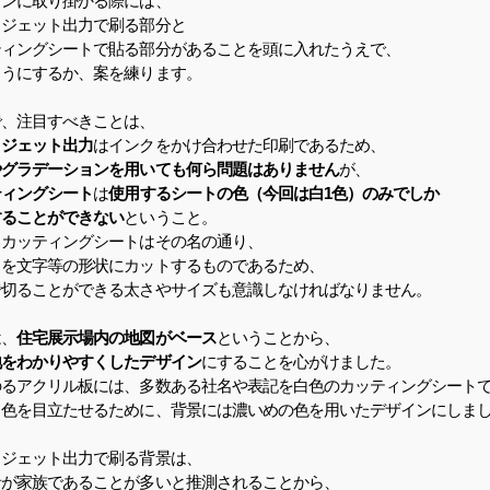
インに取り掛かる際には、
クジェット出力で刷る部分と
ティングシートで貼る部分があることを頭に入れたうえで、
ようにするか、案を練ります。
で、注目すべきことは、
クジェット出力
はインクをかけ合わせた印刷であるため、
やグラデーションを用いても何ら問題はありません
が、
ティングシート
は
使用するシートの色（今回は白1色）のみでしか
することができない
ということ。
、カッティングシートはその名の通り、
トを文字等の形状にカットするものであるため、
で切ることができる太さやサイズも意識しなければなりません。
は、
住宅展示場内の地図がベース
ということから、
地をわかりやすくしたデザイン
にすることを心がけました。
のるアクリル板には、多数ある社名や表記を白色のカッティングシート
白色を目立たせるために、背景には濃いめの色を用いたデザインにしま
クジェット出力で刷る背景は、
者が家族であることが多いと推測されることから、