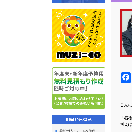
こん
「看
例え
看板に貼るシートを作成