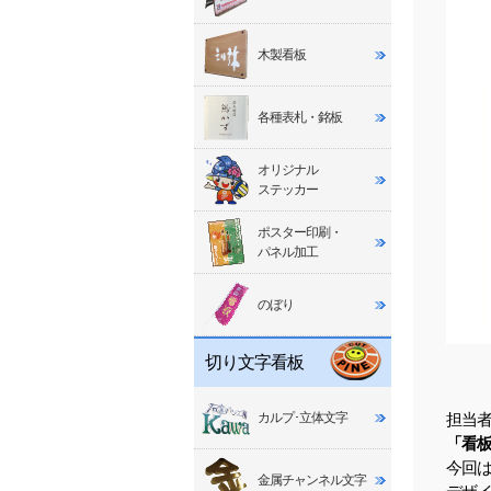
木製看板
各種表札・銘板
オリジナル
ステッカー
ポスター印刷・
パネル加工
のぼり
切り文字看板
カルプ･立体文字
担当
「看
今回
金属チャンネル文字