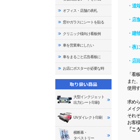
・道
オフィス・店舗の表札
・店
窓やガラスにシートを貼る
・建
クリニック様向け看板例
車を営業車にしたい
・夜
車をまるごと広告看板に
・店
お店にポスターが必要な時
「看
また
使用
大型インクジェット
求め
出力(シート印刷)
メイ
それ
UVダイレクト印刷
お客
「こ
横断幕・
タペストリー