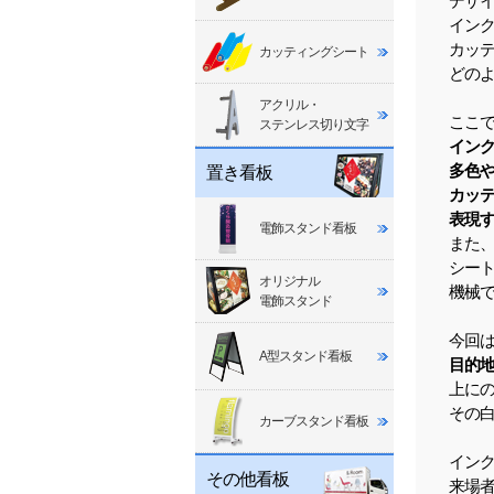
デザ
イン
カッ
カッティングシート
どの
アクリル・
ここ
ステンレス切り文字
イン
多色
置き看板
カッ
表現
電飾スタンド看板
また
シー
オリジナル
機械
電飾スタンド
今回
A型スタンド看板
目的
上に
その
カーブスタンド看板
イン
その他看板
来場