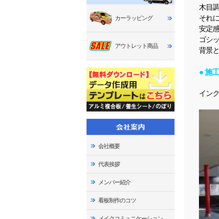
木目
それ
カーラッピング
安定
ゴシ
アウトレット商品
背景
● 施工
イン
会社概要
代表挨拶
メンバー紹介
看板制作のコツ
メイクコミュニケーション