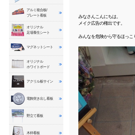
アルミ複合板/
プレート看板
みなさんこんにちは。
メイク広告の権出です。
オリジナル
足場養生シート
みんなを危険から守るほっこ
マグネットシート
オリジナル
ホワイトボード
アクリル板サイン
電飾突き出し看板
野立て看板
木枠看板