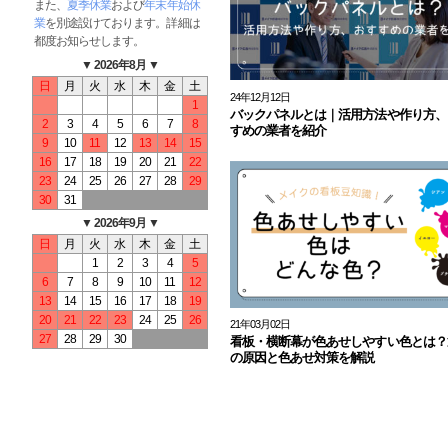
また、
夏季休業
および
年末年始休
業
を別途設けております。詳細は
都度お知らせします。
▼ 2026年8月 ▼
日
月
火
水
木
金
土
24年12月12日
1
バックパネルとは｜活用方法や作り方、
2
3
4
5
6
7
8
すめの業者を紹介
9
10
11
12
13
14
15
16
17
18
19
20
21
22
23
24
25
26
27
28
29
30
31
▼ 2026年9月 ▼
日
月
火
水
木
金
土
1
2
3
4
5
6
7
8
9
10
11
12
13
14
15
16
17
18
19
20
21
22
23
24
25
26
21年03月02日
27
28
29
30
看板・横断幕が色あせしやすい色とは？
の原因と色あせ対策を解説