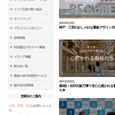
メイク広告の取り組み
サイトマップ
26年05月15日
神戸・三宮のおしゃれな看板デザイン15
プライバシーポリシー
採用情報
外部委託デザイナー募集
メディア掲載
取引先一覧
看板の保守&清掃サービス
25年10月02日
協力会社様募集
第2段！2025大阪万博で見た心惹かれる
ち★
営業日のご案内
土曜、日曜、祝日
は休業となりま
す。