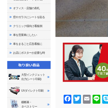
オフィス・店舗の表札
窓やガラスにシートを貼る
クリニック様向け看板例
車を営業車にしたい
車をまるごと広告看板に
お店にポスターが必要な時
大型インクジェット
出力(シート印刷)
UVダイレクト印刷
Facebook
Twitter
Email
Line
横断幕・
タペストリー