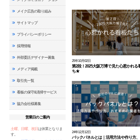
メイク広告の取り組み
サイトマップ
プライバシーポリシー
採用情報
外部委託デザイナー募集
25年10月02日
第2段！2025大阪万博で見た心惹かれる
メディア掲載
ち★
取引先一覧
看板の保守&清掃サービス
協力会社様募集
営業日のご案内
土曜、日曜、祝日
は休業となりま
24年12月12日
す。
バックパネルとは｜活用方法や作り方、