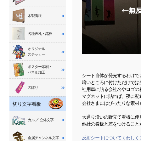
木製看板
各種表札・銘板
オリジナル
ステッカー
ポスター印刷・
パネル加工
シート自体が発光するわけで
暗いところに付けただけでは
のぼり
社用車に貼る会社名やロゴの
マグネットに貼れば、夜に配
会社さまにはぴったりな素材
切り文字看板
大通り沿いの野立て看板に使
カルプ･立体文字
他社の看板と差をつけること
反射シートについてくわしく
金属チャンネル文字