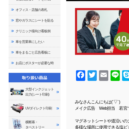
オフィス・店舗の表札
窓やガラスにシートを貼る
クリニック様向け看板例
車を営業車にしたい
車をまるごと広告看板に
お店にポスターが必要な時
Facebook
Twitter
Email
Line
大型インクジェット
出力(シート印刷)
みなさんこんにちは(´▽`)
メイク広告 Web担当 若宮
UVダイレクト印刷
マグネットシートや道沿いの
横断幕・
多様な場所に使用できる塩ビ
タペストリー