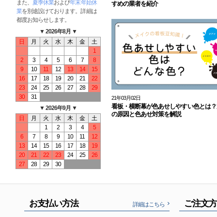
また、
夏季休業
および
年末年始休
すめの業者を紹介
業
を別途設けております。詳細は
都度お知らせします。
▼ 2026年8月 ▼
日
月
火
水
木
金
土
1
2
3
4
5
6
7
8
9
10
11
12
13
14
15
16
17
18
19
20
21
22
23
24
25
26
27
28
29
30
31
21年03月02日
看板・横断幕が色あせしやすい色とは？
▼ 2026年9月 ▼
の原因と色あせ対策を解説
日
月
火
水
木
金
土
1
2
3
4
5
6
7
8
9
10
11
12
13
14
15
16
17
18
19
20
21
22
23
24
25
26
27
28
29
30
お支払い方法
ご注文
詳細はこちら