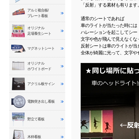
「反射」する素材も有ります
アルミ複合板/
プレート看板
通常のシートであれば
車のライトが当たった時には
オリジナル
ハレーションを起こしてシー
足場養生シート
文字や色が飛んで見えなくな
反射シートは車のライトが当
マグネットシート
全体が綺麗に光って、文字や
オリジナル
ホワイトボード
アクリル板サイン
電飾突き出し看板
野立て看板
木枠看板