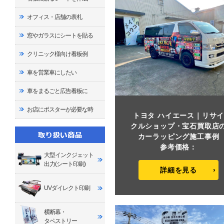
オフィス・店舗の表札
窓やガラスにシートを貼る
クリニック様向け看板例
車を営業車にしたい
車をまるごと広告看板に
お店にポスターが必要な時
トヨタ ハイエース｜リサ
クルショップ・宝石買取店
カーラッピング施工事例
参考価格：
大型インクジェット
出力(シート印刷)
詳細を見る
UVダイレクト印刷
横断幕・
タペストリー