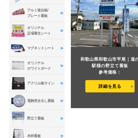
アルミ複合板/
プレート看板
オリジナル
足場養生シート
マグネットシート
和歌山県和歌山市平尾｜道
オリジナル
駅様の野立て看板
ホワイトボード
参考価格：
アクリル板サイン
詳細を見る
電飾突き出し看板
野立て看板
木枠看板