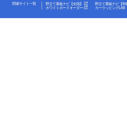
関連サイト一覧
野立て看板ナビ【全国】
野立て看板ナビ【和
ホワイトボードオーダー
カーラッピングLAB