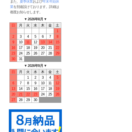
また、
夏季休業
および
年末年始休
業
を別途設けております。詳細は
都度お知らせします。
▼ 2026年8月 ▼
日
月
火
水
木
金
土
1
2
3
4
5
6
7
8
9
10
11
12
13
14
15
16
17
18
19
20
21
22
23
24
25
26
27
28
29
30
31
▼ 2026年9月 ▼
日
月
火
水
木
金
土
1
2
3
4
5
6
7
8
9
10
11
12
13
14
15
16
17
18
19
20
21
22
23
24
25
26
27
28
29
30