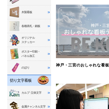
木製看板
各種表札・銘板
オリジナル
ステッカー
ポスター印刷・
パネル加工
神戸・三宮のおしゃれな看板
のぼり
切り文字看板
カルプ･立体文字
金属チャンネル文字