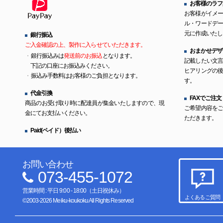
お客様のラフ
お客様がイメ
ル・ワードデ
元に作成いたし
銀行振込
ご入金確認の上、製作に入らせていただきます。
おまかせデザ
銀行振込みは
発送前のお振込
となります。
記載したい文
下記の口座にお振込みください。
ヒアリングの
振込み手数料はお客様のご負担となります。
す。
代金引換
FAXでご注文
商品のお受け取り時に配達員が集金いたしますので、現
ご希望内容を
金にてお支払いください。
ただきます。
Paid(ペイド）後払い
お問い合わせ
073-455-1072
営業時間 : 平日 9:00 - 18:00（土日祝休み）
よくあるご質問
©2003-2026 Meiku-koukoku All Rights Reserved